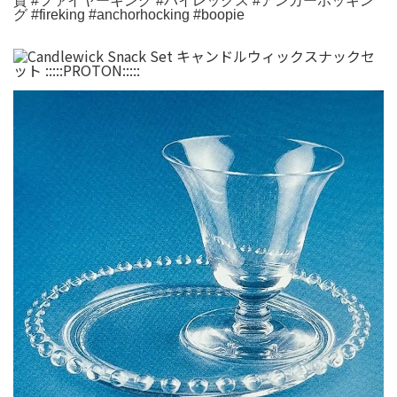
貨 #ファイヤーキング #パイレックス #アンカーホッキン
グ #fireking #anchorhocking #boopie