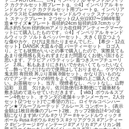
ト :::::PROTON:::::。☆4】インペリアル キャンドルウィッ
ク カクテルセット用プレート g。☆4】インペリアル キャ
ンドルウィック カクテルセット用プレート g。インペリア
ルグラス社 Candlewick キャンドルウィック スナックセッ
ト スナックプレート ２つセット(2人分)1937〜1984年製
造★サイズ★プレート 長径約24cm 短径約19.7cmカップ
高さ約5.5cm 径約9cmアメリカ在住時アンティークマーケ
ットにて購入したものです。☆4】インペリアル キャンド
ルウィック ソルト＆ペッパーセット。大きく目立つよう
な傷やカケ、ひびは見当たりませんでした。【希少・12点
セット】DANSK 大皿＆小皿 パーティーセット ロゴ入
り。とても状態がいいとの事で購入したので、実際見ても
あまり使用感も見られずまだまだ問題なくお使い頂けると
思います。アラビア パラティッシ 蓋つきスープチューリ
ン 2.8L。私もあまりにきれいでかわいくてもったいなく
て…飾ってただけなので使用はしておりません。ゲゲゲの
鬼太郎 有田焼 丼ぶり茶碗 8個セット。かなり古いものな
のでアンティークの特性をよくご理解の上ご購入くださ
い。お茶碗セット。当方、喫煙者なし、ペットなし。山野
辺彩 豆皿 欠けあり。佐川急便/日本郵便にて緩衝材を
敷き詰めて送らせていただきます。【 vkb】ボウル＆スプ
ーン4色セット、オランダの老舗キッチンメーカー。2人分
セット(2つセット)でご希望の方に。ロイヤルコペンハー
ゲン★ブルーフルーテッド フルレース コンポート。(表示
金額は1枚目画像のプレート2枚、カップ2個合計4つの金
額になります)#バブル #クリアー #キャンドルウィック #
ボール #usa #ボウル #ガラス #クリアグラス #アンティー
ク #ビンテージ #ヴィンテージ #アメリカ #アメリカン雑