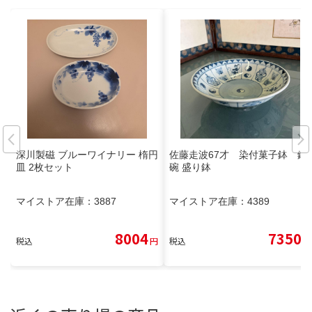
深川製磁 ブルーワイナリー 楕円
佐藤走波67才 染付菓子鉢 鉢
皿 2枚セット
碗 盛り鉢
マイストア在庫：
3887
マイストア在庫：
4389
8004
7350
税込
円
税込
円