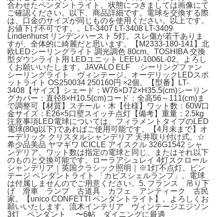
合わせたペンダントライト。状態につきましては画像にて
ご確認ください。以下、商品詳細です。電球を交換する際
は、口金のサイズが同じものを使用ください。以上です。
お値下げ不可です。。LT-3407 LT-3408 LT-3409
Lindenhurst リンデンハースト 5灯。スレ傷が若干ありま
すが、全体的に綺麗だと思います。【M2333-180-141】北
欧LEDシーリングライト 調光調色 80cm。TOSHIBA 交換
型ダウンライト用 LEDユニット LEEU-1006L-02。よろし
くお願いいたします。JAVALO ELF シーリングファン
シーリングライト ヴィンテージ。オーデリックLEDスポ
ットライト OS250034 250160円 ×2個。【型番】LT-
3408【サイズ】シェード：W76×D72×H35.5(cm)シーリン
グカバー：直径8×H10.5(cm)コード：全高56～111(cm)ま
で調整可【材質】スチール・木【仕様】ワット数：60W口
金サイズ：E26×5口壁スイッチ点灯【備考】重量：2.5kg
注意事項LED電球については、フィラメントタイプのLED
電球(80g以下)であればご使用可能です。【4月末まで】オ
ーデリック クリスタルシャンデリア 天井取り付け式。☆
希少品美品 ヤマギワ ICICLE アイスクル 326G1542 シャ
ンデリア。ワット数は指定の電球と同じ、またはそれ以下
のものと交換可能です。ローラアシュレイ 4灯スクロール
シャンデリア｜英国クラシック照明｜※1灯不点灯。ビン
テージ ペンダントライト 「カピスシェルランプ」。電球
は付属しませんのでご用意ください。5. フランス 吊り下
げ 滑車 ランプ 古道具 カフェ アンティーク 古民
家。【unico CONFETTI ペンダントライト】。よろしくお
願いいたします。流木インテリア ヴィンテージエジソン
3灯 ペンダント 〜6帖 ダイニングに最適