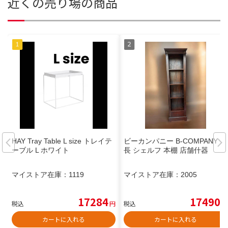
近くの売り場の商品
HAY Tray Table L size トレイテ
ビーカンパニー B-COMPANY 縦
ーブル L ホワイト
長 シェルフ 本棚 店舗什器
マイストア在庫：
1119
マイストア在庫：
2005
17284
17490
税込
円
税込
円
カートに入れる
カートに入れる