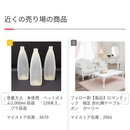
近くの売り場の商品
数量大入 未使用 ペットボト
フォロー割【新品】ロマンティ
ル1,000ml 容器 「128本入」
ック 猫足 折れ脚テーブル リ
プラ容器
ボン ガーリー
マイストア在庫：
3470
マイストア在庫：
2561