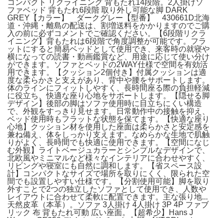
コンパクト リクライニング 背もたれ14段階。2人掛けソ
ファベッド 背もたれ6段階 取り外し可能な脚 DARK
GREY【カラー】 ダークグレー【型番】 430661D北海
道・沖縄・離島の配送は、割増送料をかかりますのでご購
入の前に必ずコメントでご確認ください。【6段階リクラ
イニング】背もたれは6段階で角度調整が可能です。フラ
ットにすると簡易ベッドとして使用でき、来客時の就寝や
横になっての読書・動画鑑賞など、用途に応じて使い分け
ができます。ソファとベッドの2WAY仕様で空間を有効活
用できます。【クッション2個付き】付属クッションは適
度な柔らかさと支えがあり、背中や腰をサポートします。
体のラインにフィットしやすく、長時間座る際の負担軽減
に役立ち、快適な座り心地をサポートします。【隠せる脚
デザイン】後部の脚はソファ使用時に目立ちにくい構造
で、外観をすっきり見せます。日常動作中の接触を抑え、
ベッド使用時もフラットな状態を保てます。【快適な座り
心地】クッション材を使用した座面は柔らかさと安定感を
兼ね備え、体をしっかり支えます。なめらかな生地で肌触
りがよく、長時間でも快適に使用できます。【空間になじ
む外観】ライトベージュカラーとシンプルなデザインで、
北欧風やミニマルなど様々なインテリアに合わせやすく、
リビングや寝室にも自然に調和します。【省スペース設
計】コンパクトなサイズで場所を取りにくく、限られた空
間でも設置しやすい仕様です。【分割使用可能】脚を取り
外すことで2つの独立したソファとして使用でき、人数や
レイアウトに合わせて柔軟に配置できます。主な張り地...
天然皮革（本革）。ソファ 3人掛け 4人掛け 3P 4P ファブ
リック 布 背もたれ可動 広い座面。【超希少】Hans J