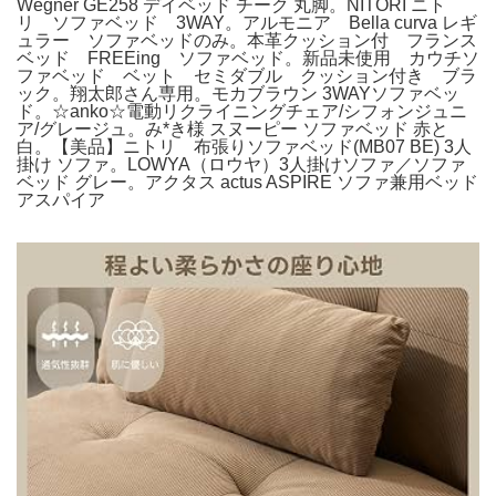
Wegner GE258 デイベッド チーク 丸脚。NITORI ニト
リ ソファベッド 3WAY。アルモニア Bella curva レギ
ュラー ソファベッドのみ。本革クッション付 フランス
ベッド FREEing ソファベッド。新品未使用 カウチソ
ファベッド ベット セミダブル クッション付き ブラ
ック。翔太郎さん専用。モカブラウン 3WAYソファベッ
ド。☆anko☆電動リクライニングチェア/シフォンジュニ
ア/グレージュ。み*き様 スヌーピー ソファベッド 赤と
白。【美品】ニトリ 布張りソファベッド(MB07 BE) 3人
掛け ソファ。LOWYA（ロウヤ）3人掛けソファ／ソファ
ベッド グレー。アクタス actus ASPIRE ソファ兼用ベッド
アスパイア