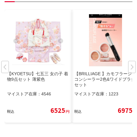
【KYOETSU】七五三 女の子 着
【BRILLIAGE 】カモフラージュ
物9点セット 薄紫色
コンシーラー2色&ワイドブラシ
セット
マイストア在庫：
4546
マイストア在庫：
1223
6525
6975
税込
円
税込
円