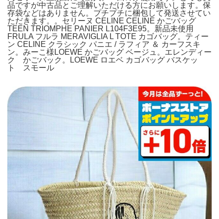
品ですが中古品とご理解いただける方にお願いします。保
存袋などはありません。プチプチに梱包して発送させてい
ただきます。。セリーヌ CELINE CELINE かごバッグ
TEEN TRIOMPHE PANIER L104F3E95。新品未使用
FRULA フルラ MERAVIGLIA L TOTE カゴバッグ。ティー
ン CELINE クラシック パニエ / ラフィア ＆ カーフスキ
ン。みーこ様LOEWE かごバッグ ベージュ。エレンディー
ク かごバック。LOEWE ロエベ カゴバッグ バスケッ
ト スモール