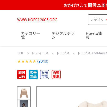
おかげさまで開設25周
WWW.KOFC12005.ORG
カテゴリ一
デジタルチラ
Howto情
覧
シ
報
TOP
レディース
トップス
トップス andMary Mar
(2340)