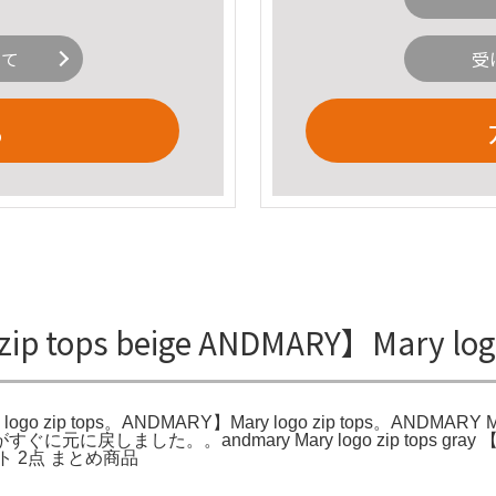
いて
受
る
zip tops beige ANDMARY】Mary l
 logo zip tops。ANDMARY】Mary logo zip tops。ANDMAR
に戻しました。。andmary Mary logo zip tops 
 2点 まとめ商品