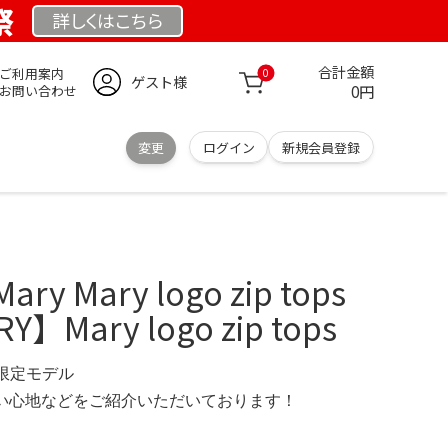
祭
詳しくは
こちら
合計金額
ご利用案内
0
ゲスト様
0円
お問い合わせ
変更
ログイン
新規会員登録
y Mary logo zip tops
Y】Mary logo zip tops
G 限定モデル
の使い心地などをご紹介いただいております！