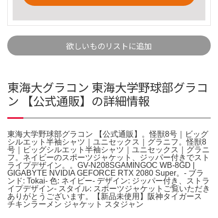
欲しいものリストに追加
東海大グラコン 東海大学野球部グラコ
ン 【公式通販】の詳細情報
東海大学野球部グラコン 【公式通販】。怪獣8号｜ビッグ
シルエット半袖シャツ｜ユニセックス｜グラニフ。怪獣8
号｜ビッグシルエット半袖シャツ｜ユニセックス｜グラニ
フ。ネイビーのスポーツジャケット、ジッパー付きでスト
ライプデザイン。。GV-N208SGAMINGOC WB-8GD |
GIGABYTE NVIDIA GEFORCE RTX 2080 Super。- ブラ
ンド: Tokai- 色: ネイビー- デザイン: ジッパー付き、ストラ
イプデザイン- スタイル: スポーツジャケットご覧いただき
ありがとうございます。【新品未使用】阪神タイガース
チキンラーメン ジャケット スタジャン