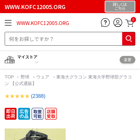
詳しくは
WWW.KOFC12005.ORG
こちら
0
WWW.KOFC12005.ORG
マイストア
変更
TOP
野球
ウェア
東海大グラコン 東海大学野球部グラコ
ン 【公式通販】
(2388)