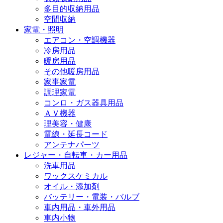
多目的収納用品
空間収納
家電・照明
エアコン・空調機器
冷房用品
暖房用品
その他暖房用品
家事家電
調理家電
コンロ・ガス器具用品
ＡＶ機器
理美容・健康
電線・延長コード
アンテナパーツ
レジャー・自転車・カー用品
洗車用品
ワックスケミカル
オイル・添加剤
バッテリー・電装・バルブ
車内用品・車外用品
車内小物