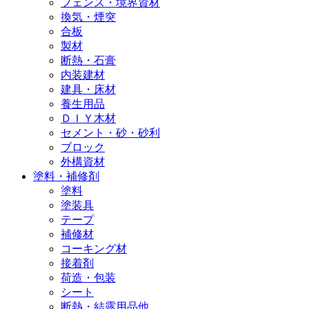
フェンス・境界資材
換気・煙突
合板
製材
断熱・石膏
内装建材
建具・床材
養生用品
ＤＩＹ木材
セメント・砂・砂利
ブロック
外構資材
塗料・補修剤
塗料
塗装具
テープ
補修材
コーキング材
接着剤
荷造・包装
シート
断熱・結露用品他