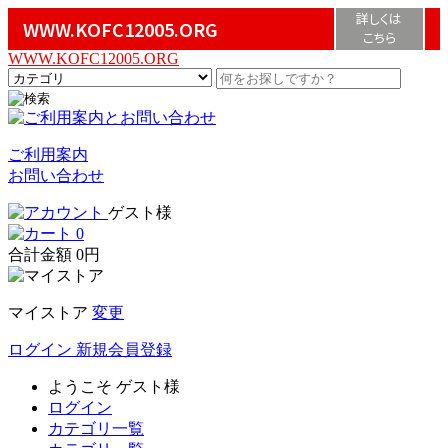
詳しくは
WWW.KOFC12005.ORG
こちら
WWW.KOFC12005.ORG
ご利用案内
お問い合わせ
ゲスト様
0
合計金額
0円
マイストア
変更
ログイン
新規会員登録
ようこそ
ゲスト様
ログイン
カテゴリ一覧