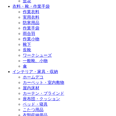
造花
衣料・靴・作業手袋
作業衣料
実用衣料
防寒用品
作業手袋
雨合羽
作業小物
靴下
長靴
ワークシューズ
一般靴、小物
傘
インテリア・家具・収納
ホームデコ
カーペット・室内敷物
屋内床材
カーテン・ブラインド
座布団・クッション
ベッド・寝具
こたつ用品
衣類収納用品