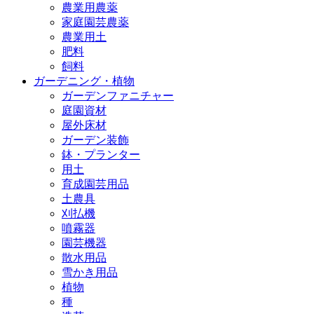
農業用農薬
家庭園芸農薬
農業用土
肥料
飼料
ガーデニング・植物
ガーデンファニチャー
庭園資材
屋外床材
ガーデン装飾
鉢・プランター
用土
育成園芸用品
土農具
刈払機
噴霧器
園芸機器
散水用品
雪かき用品
植物
種