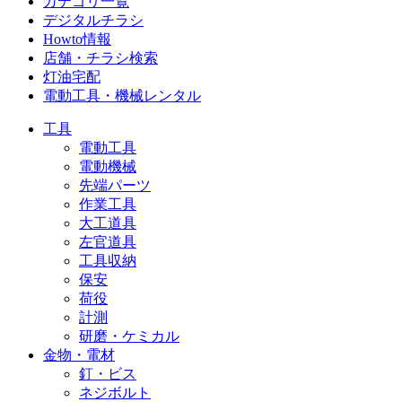
カテゴリ一覧
デジタルチラシ
Howto情報
店舗・チラシ検索
灯油宅配
電動工具・機械レンタル
工具
電動工具
電動機械
先端パーツ
作業工具
大工道具
左官道具
工具収納
保安
荷役
計測
研磨・ケミカル
金物・電材
釘・ビス
ネジボルト