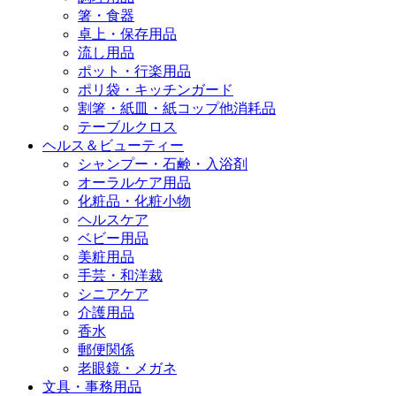
箸・食器
卓上・保存用品
流し用品
ポット・行楽用品
ポリ袋・キッチンガード
割箸・紙皿・紙コップ他消耗品
テーブルクロス
ヘルス＆ビューティー
シャンプー・石鹸・入浴剤
オーラルケア用品
化粧品・化粧小物
ヘルスケア
ベビー用品
美粧用品
手芸・和洋裁
シニアケア
介護用品
香水
郵便関係
老眼鏡・メガネ
文具・事務用品