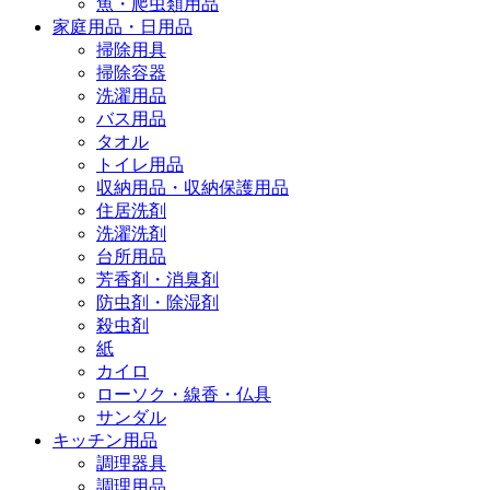
魚・爬虫類用品
家庭用品・日用品
掃除用具
掃除容器
洗濯用品
バス用品
タオル
トイレ用品
収納用品・収納保護用品
住居洗剤
洗濯洗剤
台所用品
芳香剤・消臭剤
防虫剤・除湿剤
殺虫剤
紙
カイロ
ローソク・線香・仏具
サンダル
キッチン用品
調理器具
調理用品