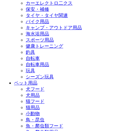
カーエレクトロ二クス
保安・補修
タイヤ・タイヤ関連
バイク用品
キャンプ・アウトドア用品
海水浴用品
スポーツ用品
健康トレーニング
釣具
自転車
自転車用品
玩具
シーズン玩具
ペット用品
犬フード
犬用品
猫フード
猫用品
小動物
鳥・昆虫
魚・爬虫類フード