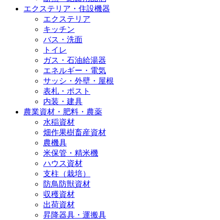
エクステリア・住設機器
エクステリア
キッチン
バス・洗面
トイレ
ガス・石油給湯器
エネルギー・電気
サッシ・外壁・屋根
表札・ポスト
内装・建具
農業資材・肥料・農薬
水稲資材
畑作果樹畜産資材
農機具
米保管・精米機
ハウス資材
支柱（栽培）
防鳥防獣資材
収穫資材
出荷資材
昇降器具・運搬具