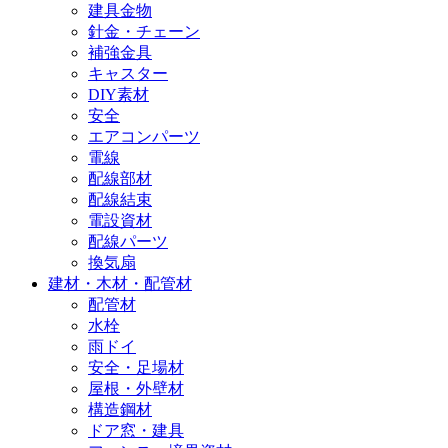
建具金物
針金・チェーン
補強金具
キャスター
DIY素材
安全
エアコンパーツ
電線
配線部材
配線結束
電設資材
配線パーツ
換気扇
建材・木材・配管材
配管材
水栓
雨ドイ
安全・足場材
屋根・外壁材
構造鋼材
ドア窓・建具