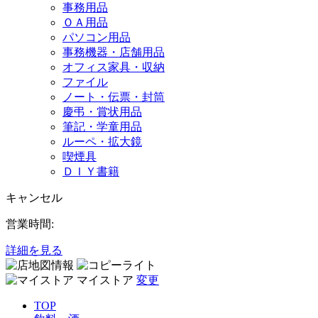
事務用品
ＯＡ用品
パソコン用品
事務機器・店舗用品
オフィス家具・収納
ファイル
ノート・伝票・封筒
慶弔・賞状用品
筆記・学童用品
ルーペ・拡大鏡
喫煙具
ＤＩＹ書籍
キャンセル
営業時間:
詳細を見る
マイストア
変更
TOP