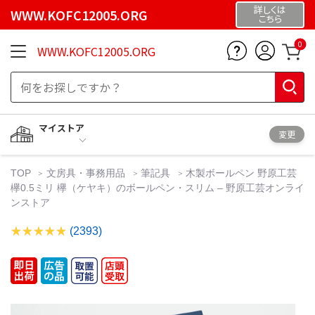
詳しくは
WWW.KOFC12005.ORG
こちら
0
WWW.KOFC12005.ORG
マイストア
変更
TOP
文房具・事務用品
筆記具
木製ボールペン 野原工芸
欅0.5ミリ 欅（ケヤキ）のボールペン・スリム – 野原工芸オンライ
ンストア
(2393)