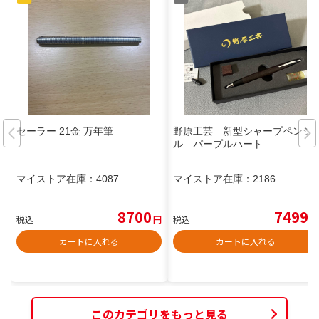
セーラー 21金 万年筆
野原工芸 新型シャープペンシ
ル パープルハート
マイストア在庫：
4087
マイストア在庫：
2186
8700
7499
税込
円
税込
円
カートに入れる
カートに入れる
このカテゴリをもっと見る